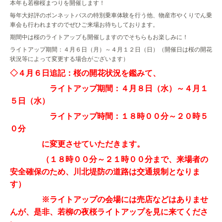
本年も若柳桜まつりを開催します！
毎年大好評のボンネットバスの特別乗車体験を行う他、物産市やくりでん乗
車会も行われますのでぜひご来場お待ちしております。
期間中は桜のライトアップも開催しますのでそちらもお楽しみに！
ライトアップ期間：４月６日（月）～４月１２日（日）（開催日は桜の開花
状況等によって変更する場合がございます）
◇４月６日追記：桜の開花状況を鑑みて、
ライトアップ期間：４月８日（水）～４月１
５日（水）
ライトアップ時間：１８時００分～２０時５
０分
に変更させていただきます。
（１８時００分～２１時００分まで、来場者の
安全確保のため、川北堤防の道路は交通規制となりま
す）
※ライトアップの会場には売店などはありませ
んが、是非、若柳の夜桜ライトアップを見に来てくださ