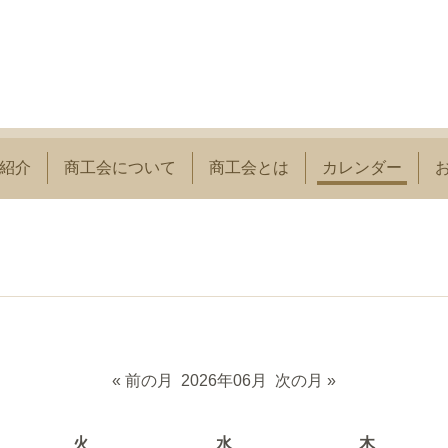
紹介
商工会について
商工会とは
カレンダー
« 前の月
2026年06月
次の月 »
火
水
木